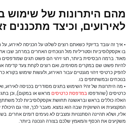
מהם היתרונות של שימוש ב
לאירועים, וכיצד מתכננים ז
• איך זה עובד בדיוק? כשאתם רוצים לשלוט על הכניסה לאירוע, על
בו אקסקלוסיביות וסטריליות מול הנוכחים האחרים במרחב שבו אתם
מאוד. ברמה הבסיסית ביותר, תגי זיהוי הם פשוט תגים שמודפסים
להיות פשוט שם במקרים מסוימים, ואם רוצים לקחת צעד קדימה את 
להפיק כרטיסי זיהוי מגנטיים עבור האירוע, ולעשות שימוש בקורא כר
בנוכחים ובמשתתפים בו.
• מה היתרונות של זה? השימוש בתגים מסודרים בכניסה לאירוע, וא
כרטיסים (שהודפסו
במדפסת כרטיסים
מראש או במקום), וכן בתגים
האלה כוללים בראש ובראשונה תחושת אקסקלוסיביות לכל משתתף 
המקצועית או השיווקית שבה הוא נמצא. מעבר לכך, זוהי גם היכול
אליו, ושלא תהיינה הסתננויות ומצבים לא נעימים דומים אחרים. ב
משקיעים את הכסף והמאמץ שלכם בצורה הנכונה ביותר.