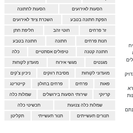
הסעות לאירועים
הסעות לחתונה
הפקת חתונה בטבע
השכרת ציוד לאירועים
זר פרחים
חוטי זהב
חליפת חתן
חנות פרחים
חתונה
חתונה בטבע
יח
חתונה קטנה
טיפולים אסתטיים
כלה
לים
מגנטים
מגשי אירוח
מועדון לקוחות
מועדוני לקוחות
מסיבת רווקים
ניכיון צ'קים
ויק
פאות
פרחים
פרחים בחולון
קייטרינג
רא
קריוקי
שירותי הסעות בירושלים
שמלות כלה
ות
שמלות כלה צנועות
תכשיטי כלה
נתם
תנורים תעשייתים
תנור תעשייתי
תקליטן