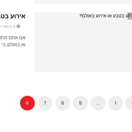
אירוע בטב
4 בינואר 2016
אם אתם מתכנ
או באולם, כי
Pos
8
7
6
5
…
1
paginati